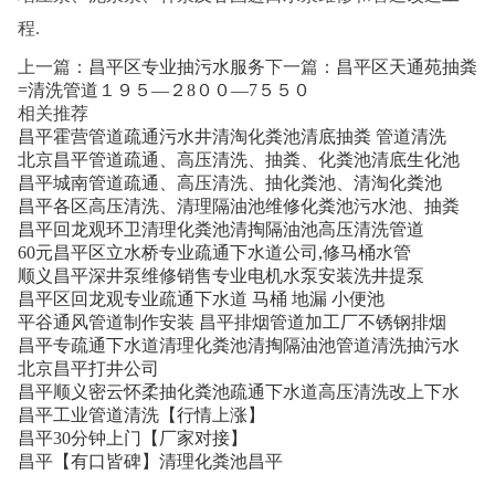
程.
上一篇：
昌平区专业抽污水服务
下一篇：
昌平区天通苑抽粪
=清洗管道１９５—２8００—7５５０
相关推荐
昌平霍营管道疏通污水井清淘化粪池清底抽粪 管道清洗
北京昌平管道疏通、高压清洗、抽粪、化粪池清底生化池
昌平城南管道疏通、高压清洗、抽化粪池、清淘化粪池
昌平各区高压清洗、清理隔油池维修化粪池污水池、抽粪
昌平回龙观环卫清理化粪池清掏隔油池高压清洗管道
60元昌平区立水桥专业疏通下水道公司,修马桶水管
顺义昌平深井泵维修销售专业电机水泵安装洗井提泵
昌平区回龙观专业疏通下水道 马桶 地漏 小便池
平谷通风管道制作安装 昌平排烟管道加工厂不锈钢排烟
昌平专疏通下水道清理化粪池清掏隔油池管道清洗抽污水
北京昌平打井公司
昌平顺义密云怀柔抽化粪池疏通下水道高压清洗改上下水
昌平工业管道清洗【行情上涨】
昌平30分钟上门【厂家对接】
昌平【有口皆碑】清理化粪池昌平